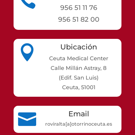

956 51 11 76
956 51 82 00
Ubicación

Ceuta Medical Center
Calle Millán Astray, 8
(Edif. San Luis)
Ceuta, 51001
Email

roviralta[a]otorrinoceuta.es