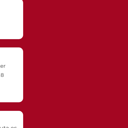
er
 8
euta.es