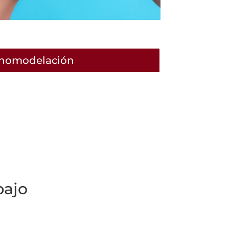
nomodelación
bajo