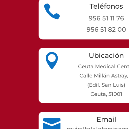
Teléfonos

956 51 11 76
956 51 82 00
Ubicación

Ceuta Medical Cent
Calle Millán Astray,
(Edif. San Luis)
Ceuta, 51001
Email

roviralta[a]otorrinoc